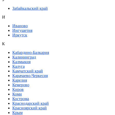
Забайкальский край
И
Иваново
Ингушетия
Иркутск
К
Кабардино-Балкария
Калининград
Калмыкия
Калуга
Камчатский край
Карачаево-Черкесия
Карелия
Кемерово
Киров
Коми
Кострома
Краснодарский край
Красноярский край
Крым