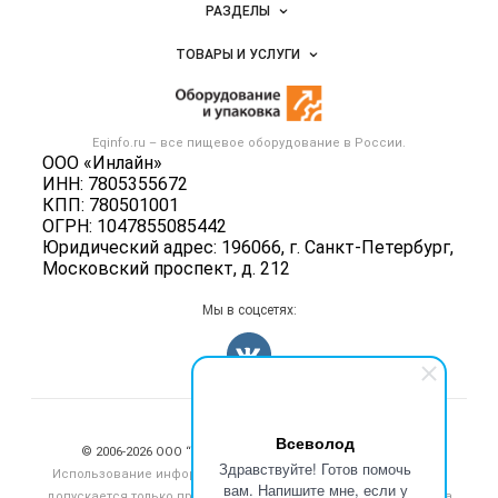
Новости Eqinfo.ru
РАЗДЕЛЫ
Услуги и цены
Объявления
ТОВАРЫ И УСЛУГИ
Размещение рекламы
Новости рынка
Оборудование для пищепрома
Публичная оферта
Вакансии
Тара и упаковка
Контактная информация
Блог
Eqinfo.ru – все
пищевое оборудование
в России.
Б/у оборудование
Политика обработки персональных данных
ООО «Инлайн»
Вакансии
ИНН: 7805355672
Для СМИ
КПП: 780501001
Информация о компаниях
ОГРН: 1047855085442
Добавить объявление
Юридический адрес: 196066, г. Санкт-Петербург,
Московский проспект, д. 212
Карта объявлений
Мы в соцсетях:
Счетчики, авторское право, логотипы
Всеволод
© 2006‑2026 ООО “Инлайн”. 12+ Все права защищены.
Здравствуйте! Готов помочь
Использование информации, размещенной на данном сайте,
вам. Напишите мне, если у
допускается только при размещении активной гиперссылки на