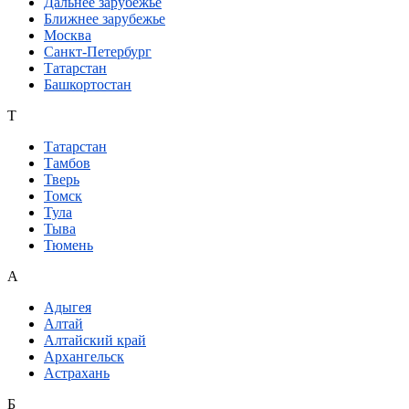
Дальнее зарубежье
Ближнее зарубежье
Москва
Санкт-Петербург
Татарстан
Башкортостан
Т
Татарстан
Тамбов
Тверь
Томск
Тула
Тыва
Тюмень
А
Адыгея
Алтай
Алтайский край
Архангельск
Астрахань
Б