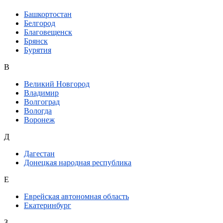
Башкортостан
Белгород
Благовещенск
Брянск
Бурятия
В
Великий Новгород
Владимир
Волгоград
Вологда
Воронеж
Д
Дагестан
Донецкая народная республика
Е
Еврейская автономная область
Екатеринбург
З