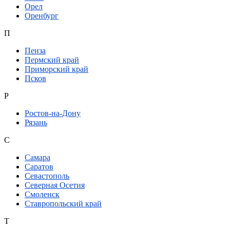
Орел
Оренбург
П
Пенза
Пермский край
Приморский край
Псков
Р
Ростов-на-Дону
Рязань
С
Самара
Саратов
Севастополь
Северная Осетия
Смоленск
Ставропольский край
Т