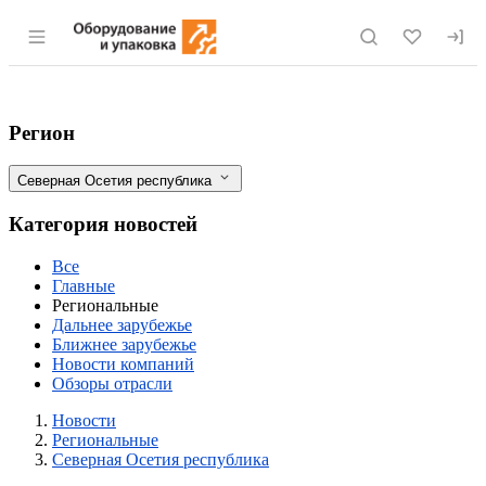
Раздел навигации по сайту eqinfo.ru
Новости рынка пищевого оборудования 
Фильтры
Регион
Северная Осетия республика
Категория новостей
Все
Главные
Региональные
Дальнее зарубежье
Ближнее зарубежье
Новости компаний
Обзоры отрасли
Разделы
Новости
Региональные
Северная Осетия республика