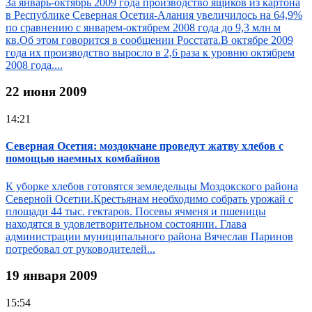
За январь-октябрь 2009 года производство ящиков из картона
в Республике Северная Осетия-Алания увеличилось на 64,9%
по сравнению с январем-октябрем 2008 года до 9,3 млн м
кв.Об этом говорится в сообщении Росстата.В октябре 2009
года их производство выросло в 2,6 раза к уровню октябрем
2008 года....
22 июня 2009
14:21
Северная Осетия: моздокчане проведут жатву хлебов с
помощью наемных комбайнов
К уборке хлебов готовятся земледельцы Моздокского района
Северной Осетии.Крестьянам необходимо собрать урожай с
площади 44 тыс. гектаров. Посевы ячменя и пшеницы
находятся в удовлетворительном состоянии. Глава
администрации муниципального района Вячеслав Паринов
потребовал от руководителей...
19 января 2009
15:54