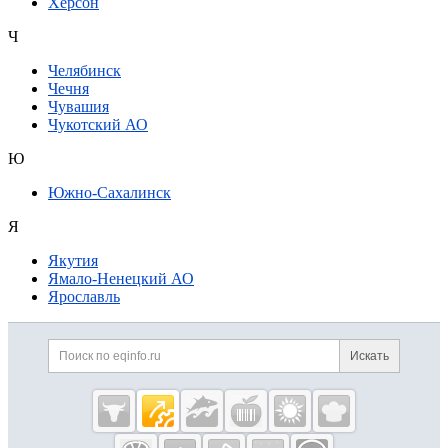
Херсон
Ч
Челябинск
Чечня
Чувашия
Чукотский АО
Ю
Южно-Сахалинск
Я
Якутия
Ямало-Ненецкий АО
Ярославль
Дополнительная информация
Поиск по сайту и ссылк
Искать
Cсылки на полезные проекты
Eqinfo.ru —