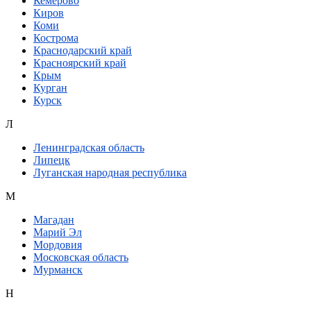
Кемерово
Киров
Коми
Кострома
Краснодарский край
Красноярский край
Крым
Курган
Курск
Л
Ленинградская область
Липецк
Луганская народная республика
М
Магадан
Марий Эл
Мордовия
Московская область
Мурманск
Н