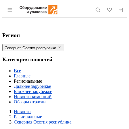
Раздел навигации по сайту eqinfo.ru
Северная Осетия: моздокчане проведут
Фильтры
Регион
Северная Осетия республика
Категория новостей
Все
Главные
Региональные
Дальнее зарубежье
Ближнее зарубежье
Новости компаний
Обзоры отрасли
Новости
Разделы
Новости
Региональные
Северная Осетия республика