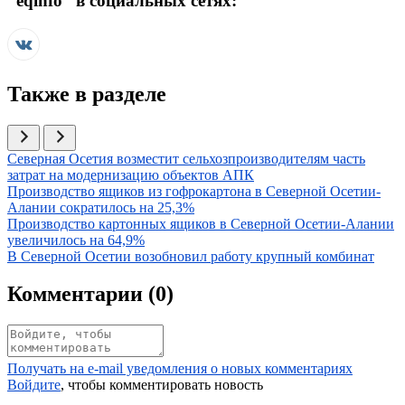
“
eqinfo
” в социальных сетях:
Также в разделе
Иллюстрация новости
Северная Осетия возместит сельхозпроизводителям часть
затрат на модернизацию объектов АПК
Иллюстрация новости
Производство ящиков из гофрокартона в Северной Осетии-
Алании сократилось на 25,3%
Иллюстрация новости
Производство картонных ящиков в Северной Осетии-Алании
увеличилось на 64,9%
Иллюстрация новости
В Северной Осетии возобновил работу крупный комбинат
Комментарии (
0
)
Получать на e‑mail уведомления о новых комментариях
Войдите
, чтобы комментировать новость